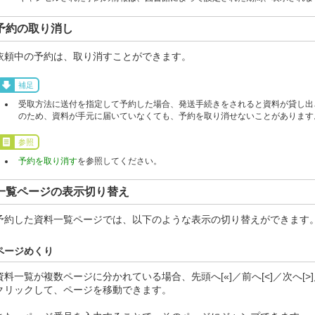
予約の取り消し
依頼中の予約は、取り消すことができます。
補足
受取方法に送付を指定して予約した場合、発送手続きをされると資料が貸し出
のため、資料が手元に届いていなくても、予約を取り消せないことがあります
参照
予約を取り消す
を参照してください。
一覧ページの表示切り替え
予約した資料一覧ページでは、以下のような表示の切り替えができます
ページめくり
資料一覧が複数ページに分かれている場合、先頭へ[«]／前へ[<]／次へ[>
クリックして、ページを移動できます。